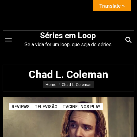
Saltar
Translate »
para
o
conteúdo
Séries em Loop
Se a vida for um loop, que seja de séries
Chad L. Coleman
Home
Chad L. Coleman
REVIEWS
TELEVISÃO
TVCINE | NOS PLAY