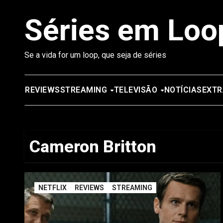
Saltar
Séries em Loo
para
o
conteúdo
Se a vida for um loop, que seja de séries
REVIEWS
STREAMING
TELEVISÃO
NOTÍCIAS
EXTR
Cameron Britton
NETFLIX
REVIEWS
STREAMING