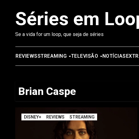
Saltar
Séries em Loo
para
o
conteúdo
Se a vida for um loop, que seja de séries
REVIEWS
STREAMING
TELEVISÃO
NOTÍCIAS
EXTR
Brian Caspe
DISNEY+
REVIEWS
STREAMING