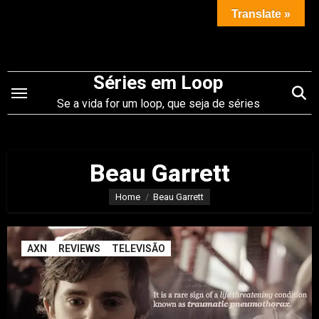
Saltar
Translate »
para
o
conteúdo
Séries em Loop
Se a vida for um loop, que seja de séries
Beau Garrett
Home
Beau Garrett
AXN
REVIEWS
TELEVISÃO