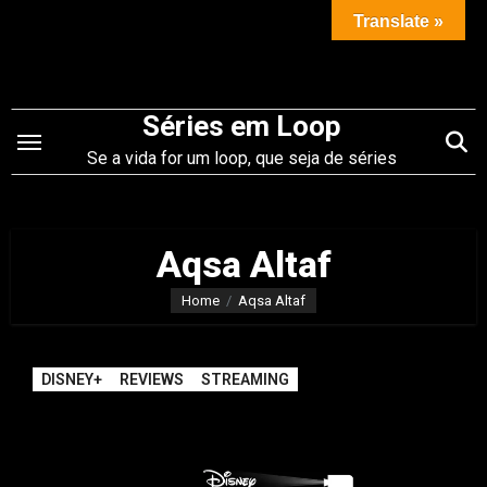
Saltar
Translate »
para
o
conteúdo
Séries em Loop
Se a vida for um loop, que seja de séries
Aqsa Altaf
Home
Aqsa Altaf
DISNEY+
REVIEWS
STREAMING