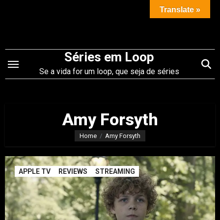
Saltar
Translate »
para
o
conteúdo
Séries em Loop
Se a vida for um loop, que seja de séries
Amy Forsyth
Home
Amy Forsyth
APPLE TV
REVIEWS
STREAMING