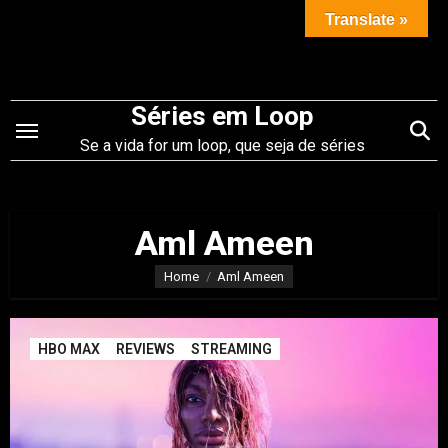
Saltar
Translate »
para
o
conteúdo
Séries em Loop
Se a vida for um loop, que seja de séries
Aml Ameen
Home
Aml Ameen
HBO MAX
REVIEWS
STREAMING