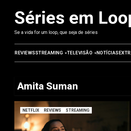
Saltar
Séries em Loo
para
o
conteúdo
Se a vida for um loop, que seja de séries
REVIEWS
STREAMING
TELEVISÃO
NOTÍCIAS
EXTR
Amita Suman
NETFLIX
REVIEWS
STREAMING