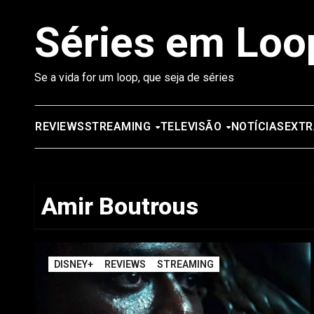
Saltar
Séries em Loo
para
o
conteúdo
Se a vida for um loop, que seja de séries
REVIEWS
STREAMING
TELEVISÃO
NOTÍCIAS
EXTR
Amir Boutrous
DISNEY+
REVIEWS
STREAMING