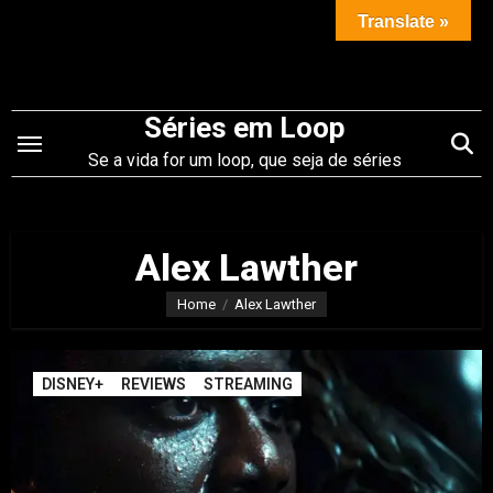
Saltar
Translate »
para
o
conteúdo
Séries em Loop
Se a vida for um loop, que seja de séries
Alex Lawther
Home
Alex Lawther
DISNEY+
REVIEWS
STREAMING