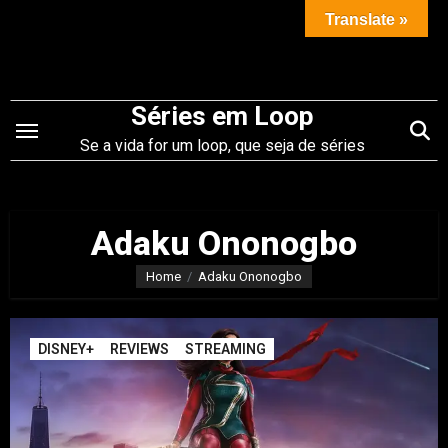
Saltar
Translate »
para
o
conteúdo
Séries em Loop
Se a vida for um loop, que seja de séries
Adaku Ononogbo
Home
Adaku Ononogbo
DISNEY+
REVIEWS
STREAMING