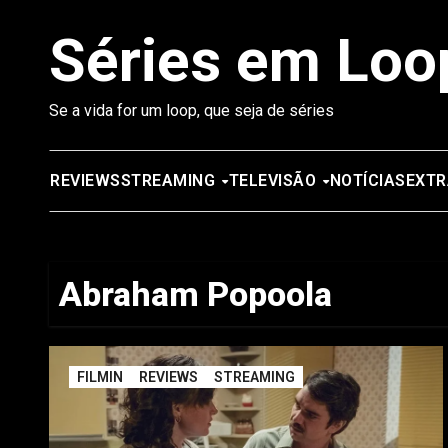
Saltar
Séries em Loo
para
o
conteúdo
Se a vida for um loop, que seja de séries
REVIEWS
STREAMING
TELEVISÃO
NOTÍCIAS
EXTR
Abraham Popoola
FILMIN
REVIEWS
STREAMING